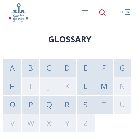
Skip to main content
FR
EN
Menu
GLOSSARY
A
B
C
D
E
F
G
H
I
J
K
L
M
N
O
P
Q
R
S
T
U
V
W
X
Y
Z