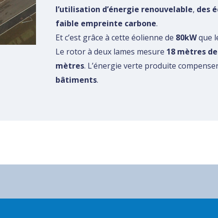
l’utilisation d’énergie renouvelable
,
des 
faible empreinte carbone
.
Et c’est grâce à cette éolienne de
80kW
que le
Le rotor à deux lames mesure
18 mètres de
mètres
. L’énergie verte produite compense
bâtiments
.
S HISTORIQUES
RESSOURCES DOCUMENTAIRES