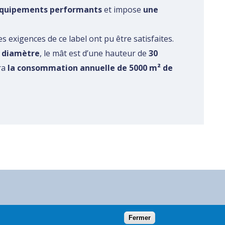
équipements performants
et impose
une
s exigences de ce label ont pu être satisfaites.
 diamètre
, le mât est d’une hauteur de
30
ra
la consommation annuelle de 5000 m² de
Restez informé(e)
Fermer