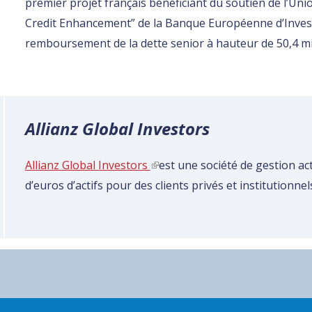
premier projet français bénéficiant du soutien de l’Un
Credit Enhancement” de la Banque Européenne d’Invest
remboursement de la dette senior à hauteur de 50,4 mil
Allianz Global Investors
Allianz Global Investors
(link is external)
est une société de gestion act
d’euros d’actifs pour des clients privés et institutionne
S HISTORIQUES
RESSOURCES DOCUMENTAIRES