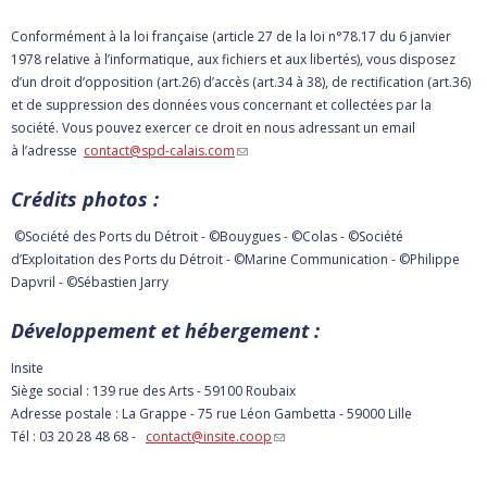
Conformément à la loi française (article 27 de la loi n°78.17 du 6 janvier
1978 relative à l’informatique, aux fichiers et aux libertés), vous disposez
d’un droit d’opposition (art.26) d’accès (art.34 à 38), de rectification (art.36)
et de suppression des données vous concernant et collectées par la
société. Vous pouvez exercer ce droit en nous adressant un email
à l’adresse
contact@spd-calais.com
(link sends e-mail)
Crédits photos :
©Société des Ports du Détroit - ©Bouygues - ©Colas - ©Société
d’Exploitation des Ports du Détroit - ©Marine Communication - ©Philippe
Dapvril - ©Sébastien Jarry
Développement et hébergement :
Insite
Siège social : 139 rue des Arts - 59100 Roubaix
Adresse postale : La Grappe - 75 rue Léon Gambetta - 59000 Lille
Tél : 03 20 28 48 68 -
contact@insite.coop
(link sends e-mail)