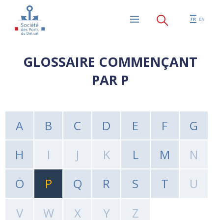
Aller au contenu principal
FR
EN
Menu
GLOSSAIRE COMMENÇANT
PAR P
A
B
C
D
E
F
G
H
I
J
K
L
M
N
O
P
Q
R
S
T
U
V
W
X
Y
Z